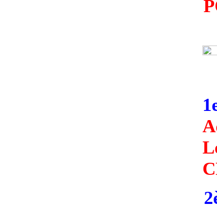
P
1e
A
L
C
2