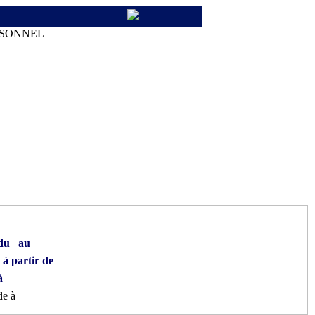
RSONNEL
du au
à partir de
à
de
à