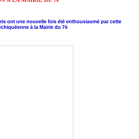
N À LA MAIRIE DU 7è
ts ont une nouvelle fois été enthousiasmé par cette
 échiquéenne à la Mairie du 7è