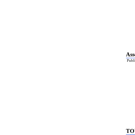
Ass
Publ
TO