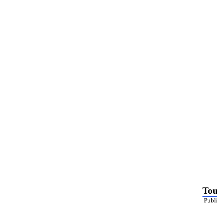
To
Publ